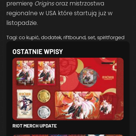
premierę
Origins
oraz mistrzostwa
regionalne w USA które startują już w
listopadzie.
Tagi:
co kupić
,
dodatek
,
riftbound
,
set
,
spiritforged
OSTATNIE WPISY
RIOT MERCH UPDATE