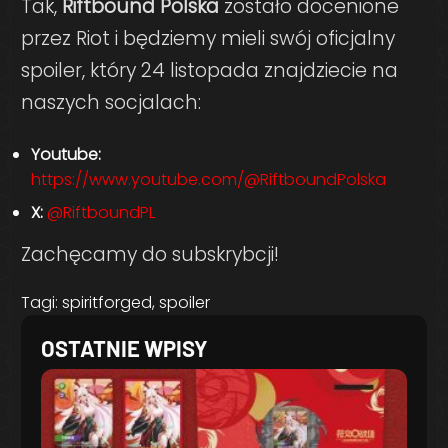
Tak,
Riftbound Polska
zostało docenione
przez Riot i będziemy mieli swój oficjalny
spoiler, który 24 listopada znajdziecie na
naszych socjalach:
Youtube:
https://www.youtube.com/@RiftboundPolska
X:
@RiftboundPL
Zachęcamy do subskrybcji!
Tagi:
spiritforged
,
spoiler
OSTATNIE WPISY