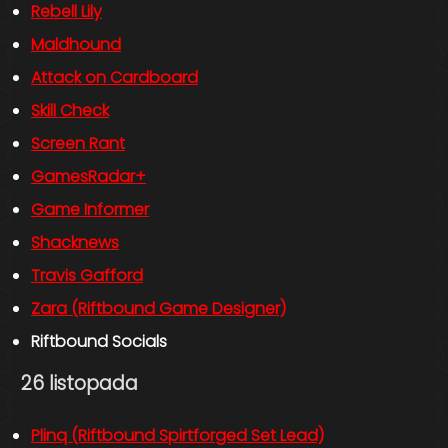
Rebell Lily
Maldhound
Attack on Cardboard
Skill Check
Screen Rant
GamesRadar+
Game Informer
Shacknews
Travis Gafford
Zara (Riftbound Game Designer)
Riftbound Socials
26 listopada
Plinq (Riftbound Spirtforged Set Lead)