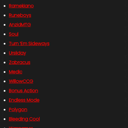
Ramekiano
Runeboys
AnzidMTG
Soul
Turn ‘Em Sideways
Ursiiday
Zabracus
Medic
WillowCCG
Bonus Action
Endless Mode
Polygon
Bleeding Cool