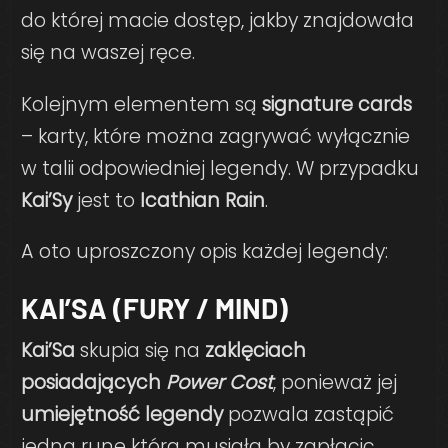
do której macie dostęp, jakby znajdowała
się na waszej ręce.
Kolejnym elementem są
signature cards
– karty, które można zagrywać wyłącznie
w talii odpowiedniej legendy. W przypadku
Kai’Sy
jest to
Icathian Rain
.
A oto uproszczony opis każdej legendy:
KAI’SA (FURY / MIND)
Kai’Sa
skupia się na
zaklęciach
posiadających
Power Cost
, ponieważ jej
umiejętność legendy
pozwala zastąpić
jedną runę którą musiała by zapłacic