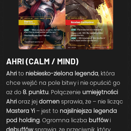
AHRI (CALM / MIND)
Ahri
to
niebiesko-zielona legenda
, która
chce wejść na pole bitwy i nie opuścić go
aż do
8. punktu
. Połączenie
umiejętności
Ahri
oraz jej
domen
sprawia, że – nie licząc
Mastera Yi
– jest to
najsilniejsza legenda
pod holding
. Ogromna liczba
buffów
i
debuffów
sprawia, że przeciwnik, który