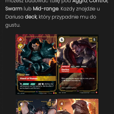
możesz budować talię pod
Aggro
,
Control
,
Swarm
lub
Mid-range
. Każdy znajdzie u
Dariusa
deck
, który przypadnie mu do
gustu.