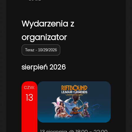
Wydarzenia z
organizator
Teraz
 - 
10/29/2026
Wybierz
sierpień 2026
datę.
czw.
13
13 sierpnia @ 18:00
-
22:00