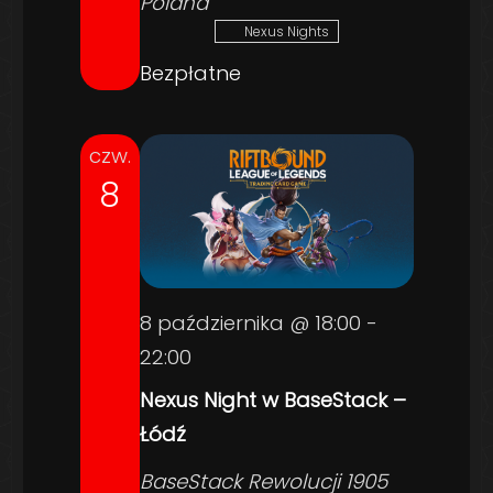
Poland
Nexus Nights
Bezpłatne
czw.
8
8 października @ 18:00
-
22:00
Nexus Night w BaseStack –
Łódź
BaseStack
Rewolucji 1905