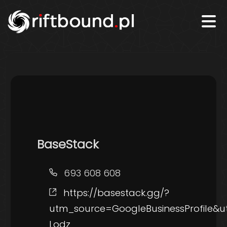
BaseStack
Telefon
693 608 608
Strona
https://basestack.gg/?
internetowa
utm_source=GoogleBusinessProfile
Lodz