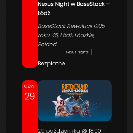
Nexus Night w BaseStack –
Łódź
BaseStack
Rewolucji 1905
roku 45, Łódź, Łódzkie,
Poland
Nexus Nights
Bezpłatne
czw.
29
29 października @ 18:00
-