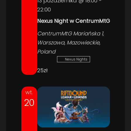
13 października @ 18:00
-
22:00
Nexus Night w CentrumMtG
CentrumMtG
Mariańska 1,
Warszawa, Mazowieckie,
Poland
Nexus Nights
25zł
wt.
20