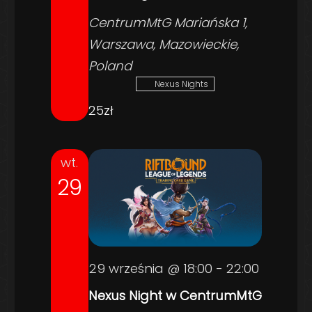
CentrumMtG
Mariańska 1,
Warszawa, Mazowieckie,
Poland
Nexus Nights
25zł
wt.
29
29 września @ 18:00
-
22:00
Nexus Night w CentrumMtG