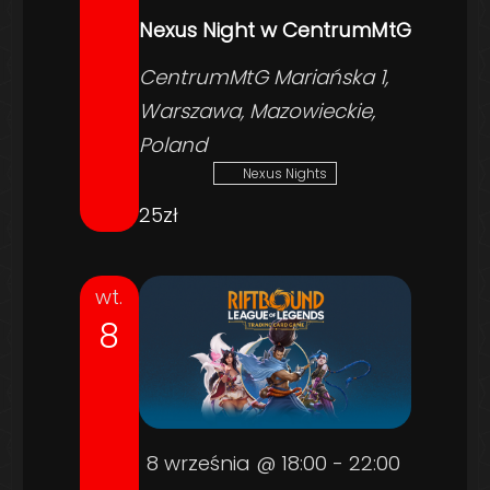
Nexus Night w CentrumMtG
CentrumMtG
Mariańska 1,
Warszawa, Mazowieckie,
Poland
Nexus Nights
25zł
wt.
8
8 września @ 18:00
-
22:00