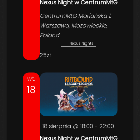
Nexus Night w CentrumMtG
CentrumMtG
Mariańska 1,
Warszawa, Mazowieckie,
Poland
Nexus Nights
25zł
wt.
18
18 sierpnia @ 18:00
-
22:00
Nexus Night w CentrumMtG