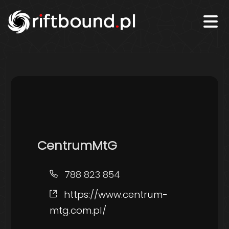
CentrumMtG
Telefon
788 823 854
Strona
https://www.centrum-
internetowa
mtg.com.pl/