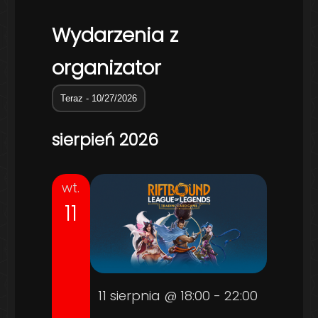
Wydarzenia z
organizator
Teraz
 - 
10/27/2026
Wybierz
sierpień 2026
datę.
wt.
11
11 sierpnia @ 18:00
-
22:00