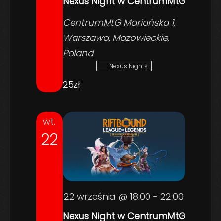
Nexus Night w CentrumMtG
CentrumMtG
Mariańska 1,
Warszawa, Mazowieckie,
Poland
Nexus Nights
25zł
wt.
22
22 września @ 18:00
-
22:00
Nexus Night w CentrumMtG