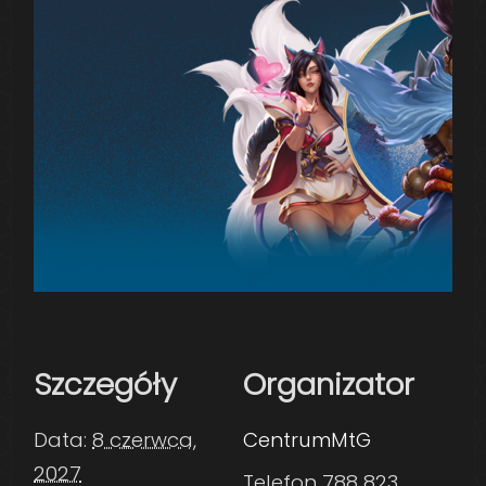
Szczegóły
Organizator
Data:
8 czerwca,
CentrumMtG
2027
Telefon
788 823