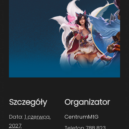
Szczegóły
Organizator
Data:
1 czerwca,
CentrumMtG
2027
Telefon
788 823