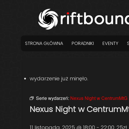
STRONA GŁÓWNA
PORADNIKI
EVENTY
wydarzenie już minęło.
Serie wydarzeń:
Nexus Night w CentrumMtG
Nexus Night w CentrumM
11 listopada, 2025 @ 18:00
-
22:00
25zł