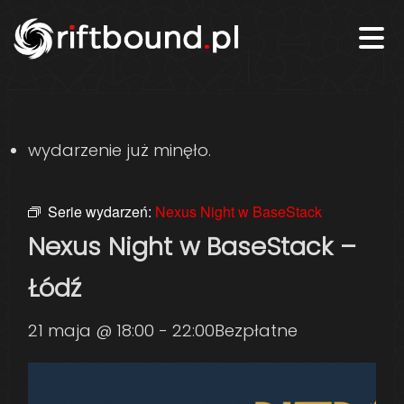
wydarzenie już minęło.
Serie wydarzeń:
Nexus Night w BaseStack
Nexus Night w BaseStack –
Łódź
21 maja @ 18:00
-
22:00
Bezpłatne