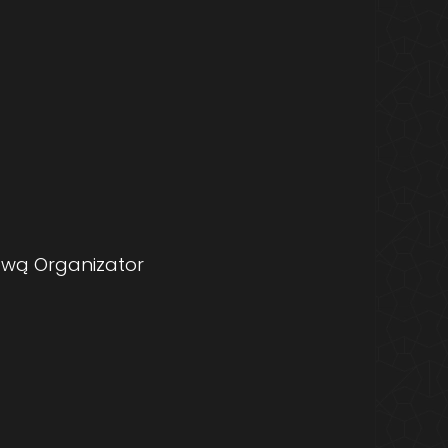
ową Organizator