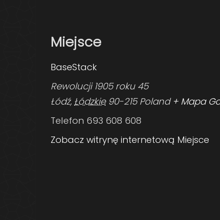
Miejsce
BaseStack
Rewolucji 1905 roku 45
Łódź
,
Łódzkie
90-215
Poland
+ Mapa Go
Telefon
693 608 608
Zobacz witrynę internetową Miejsce