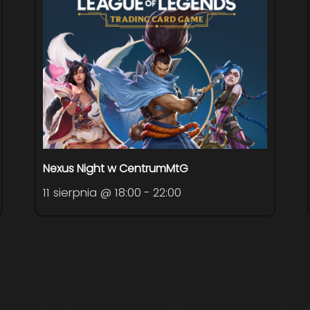
Nexus Night w CentrumMtG
11 sierpnia @ 18:00
-
22:00