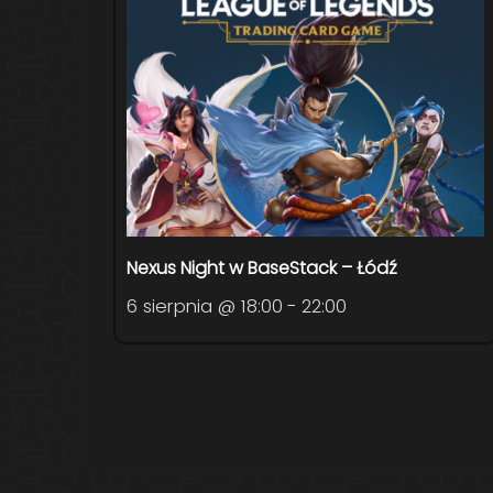
Nexus Night w BaseStack – Łódź
6 sierpnia @ 18:00
-
22:00