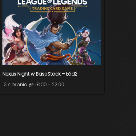
Nexus Night w BaseStack – Łódź
13 sierpnia @ 18:00
-
22:00